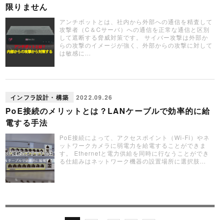
限りません
アンチボットとは、社内から外部への通信を精査して
攻撃者（C＆Cサーバ）への通信を正常な通信と区別
して遮断する脅威対策です。 サイバー攻撃は外部か
らの攻撃のイメージが強く、外部からの攻撃に対して
は敏感に...
インフラ設計・構築
2022.09.26
PoE接続のメリットとは？LANケーブルで効率的に給
電する手法
PoE接続によって、アクセスポイント（Wi-Fi）やネ
ットワークカメラに弱電力を給電することができま
す。 Ethernetと電力供給を同時に行なうことができ
る仕組みはネットワーク機器の設置場所に選択肢...