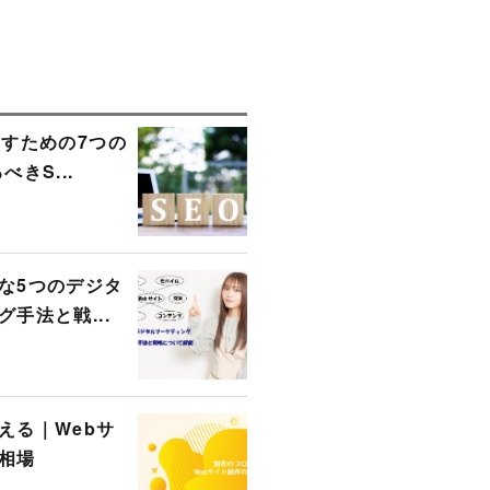
出すための7つの
きS...
な5つのデジタ
手法と戦...
える｜Webサ
相場