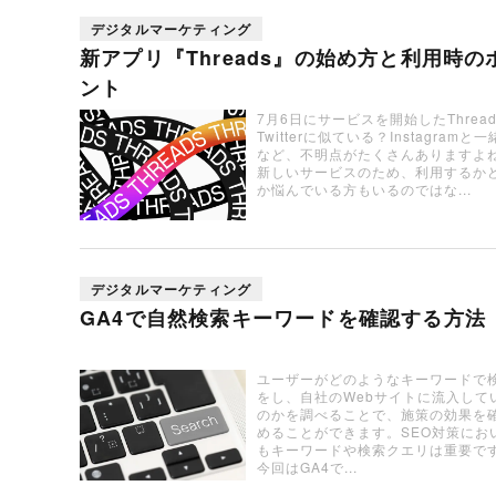
デジタルマーケティング
新アプリ『Threads』の始め方と利用時の
ント
7月6日にサービスを開始したThread
Twitterに似ている？Instagramと
など、不明点がたくさんありますよ
新しいサービスのため、利用するか
か悩んでいる方もいるのではな...
デジタルマーケティング
GA4で自然検索キーワードを確認する方法
ユーザーがどのようなキーワードで
をし、自社のWebサイトに流入して
のかを調べることで、施策の効果を
めることができます。SEO対策にお
もキーワードや検索クエリは重要で
今回はGA4で...