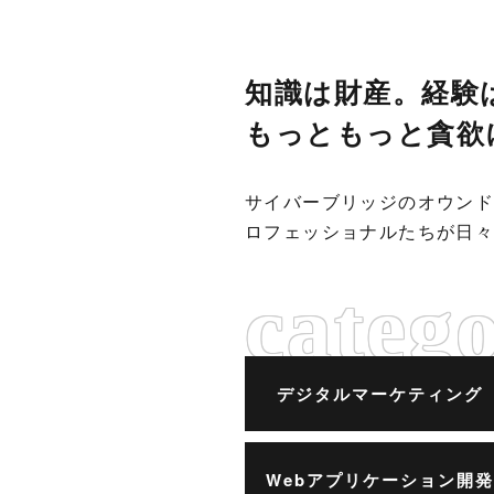
知
識
は
財
産
。
経
験
も
っ
と
も
っ
と
貪
欲
サイバーブリッジのオウン
ロフェッショナルたちが日
デジタルマーケティング
Webアプリケーション開発