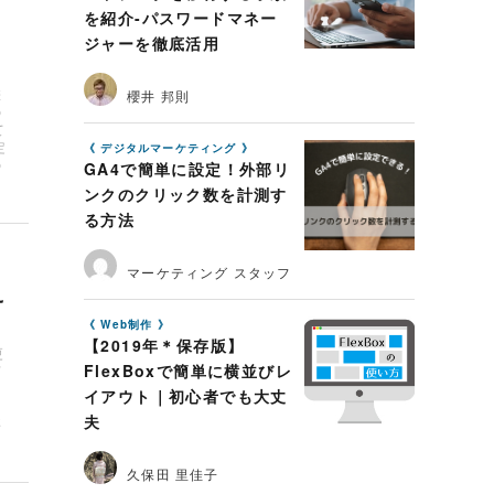
を紹介-パスワードマネー
ジャーを徹底活用
差
櫻井 邦則
の
て
定
デジタルマーケティング
の
GA4で簡単に設定！外部リ
ンクのクリック数を計測す
る方法
マーケティング スタッフ
え
Web制作
【2019年＊保存版】
更
FlexBoxで簡単に横並びレ
何
リ
イアウト｜初心者でも大丈
る
夫
事
久保田 里佳子