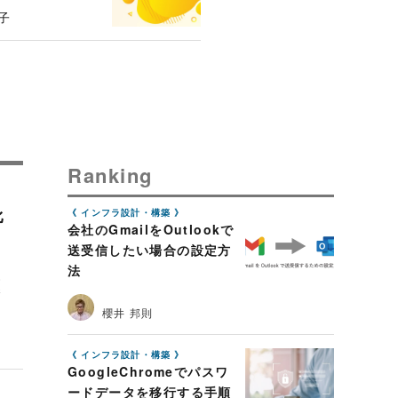
子
Ranking
比
インフラ設計・構築
会社のGmailをOutlookで
送受信したい場合の設定方
ン
法
条
新
櫻井 邦則
インフラ設計・構築
GoogleChromeでパスワ
ードデータを移行する手順