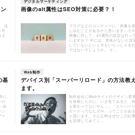
デジタルマーケティング
ァン
画像のalt属性はSEO対策に必要？！
し、法
ブログなどのコンテンツに、画像を
ス可
し込むことがあるかと思います。そ
向上
画像に対して、alt属性の設定は行っ
いますか？ 中には、意味がないと設
していないという方もいらっしゃる
ではないでしょうか。 そ...
Web制作
の基
デバイス別「スーパーリロード」の方法教
ます。
作に
制作会社にWebサイトのデザイン変
ツの
を依頼したのに、いざ見てみると「
い合
も変わってないやん…」「スーパー
タン
ロードってなんぞや」ってことがあ
ザー
と思います。そんな時はぜひこの記
を活用してみてく...