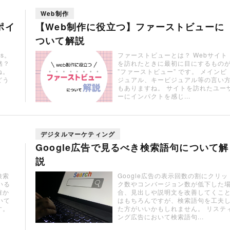
Web制作
ポイ
【Web制作に役立つ】ファーストビューに
ついて解説
s。
ファーストビューとは？ Webサイト
一緒？
を訪れたときに最初に目にするもの
ね。
”ファーストビュー” です。 メインビ
どう
ジュアル、キービジュアル等の言い
もありますね。 サイトを訪れたユー
ーにインパクトを感じ...
デジタルマーケティング
Google広告で見るべき検索語句について解
説
検索
Google広告の表示回数の割にクリッ
いる
ク数やコンバージョン数が低下した
確か
合、見出しや説明文を改善してくこ
いて
はもちろんですが、検索語句を工夫
す。
た方がいいかもしれません。 リステ
ング広告において検索語句...