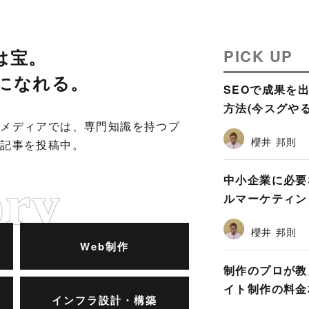
は
宝
。
PICK UP
に
な
れ
る
。
SEOで成果を
方法(今スグやるべ
ドメディアでは、専門知識を持つプ
櫻井 邦則
々記事を投稿中。
中小企業に必要
ルマーケティング
櫻井 邦則
Web制作
制作のプロが教
イト制作の料金
インフラ設計・構築