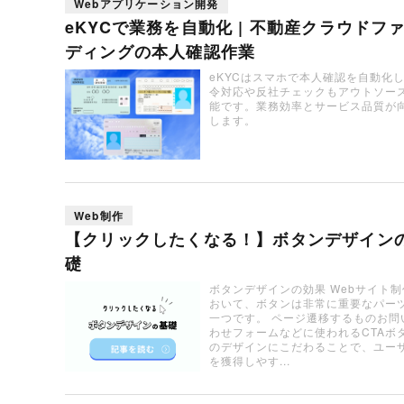
Webアプリケーション開発
eKYCで業務を自動化 | 不動産クラウドフ
ディングの本人確認作業
eKYCはスマホで本人確認を自動化
令対応や反社チェックもアウトソー
能です。業務効率とサービス品質が
します。
Web制作
【クリックしたくなる！】ボタンデザイン
礎
ボタンデザインの効果 Webサイト制
おいて、ボタンは非常に重要なパー
一つです。 ページ遷移するものお問
わせフォームなどに使われるCTAボ
のデザインにこだわることで、ユー
を獲得しやす...